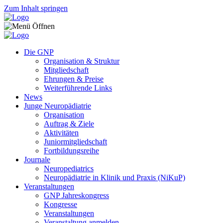
Zum Inhalt springen
Die GNP
Organisation & Struktur
Mitgliedschaft
Ehrungen & Preise
Weiterführende Links
News
Junge Neuropädiatrie
Organisation
Auftrag & Ziele
Aktivitäten
Juniormitgliedschaft
Fortbildungsreihe
Journale
Neuropediatrics
Neuropädiatrie in Klinik und Praxis (NiKuP)
Veranstaltungen
GNP Jahreskongress
Kongresse
Veranstaltungen
Veranstaltung anmelden