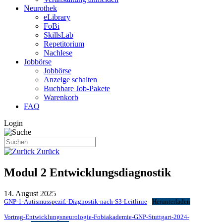
Neurothek
eLibrary
FoBi
SkillsLab
Repetitorium
Nachlese
Jobbörse
Jobbörse
Anzeige schalten
Buchbare Job-Pakete
Warenkorb
FAQ
Login
Zurück
Modul 2 Entwicklungsdiagnostik
14. August 2025
GNP-1-Autismusspezif.-Diagnostik-nach-S3-Leitlinie
Herunterladen
Vortrag-Entwicklungsneurologie-Fobiakademie-GNP-Stuttgart-2024-