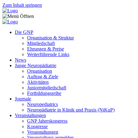
Zum Inhalt springen
Die GNP
Organisation & Struktur
Mitgliedschaft
Ehrungen & Preise
Weiterführende Links
News
Junge Neuropädiatrie
Organisation
Auftrag & Ziele
Aktivitäten
Juniormitgliedschaft
Fortbildungsreihe
Journale
Neuropediatrics
Neuropädiatrie in Klinik und Praxis (NiKuP)
Veranstaltungen
GNP Jahreskongress
Kongresse
Veranstaltungen
Veranstaltung anmelden