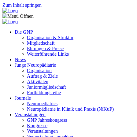
Zum Inhalt springen
Die GNP
Organisation & Struktur
Mitgliedschaft
Ehrungen & Preise
Weiterführende Links
News
Junge Neuropädiatrie
Organisation
Auftrag & Ziele
Aktivitäten
Juniormitgliedschaft
Fortbildungsreihe
Journale
Neuropediatrics
Neuropädiatrie in Klinik und Praxis (NiKuP)
Veranstaltungen
GNP Jahreskongress
Kongresse
Veranstaltungen
Veranstaltung anmelden