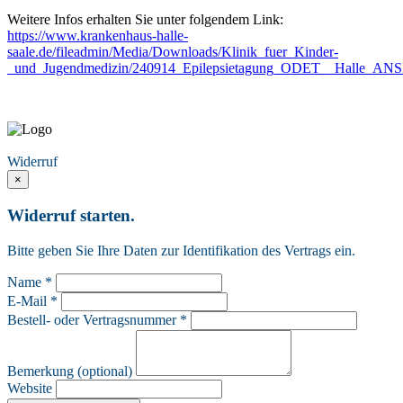
Weitere Infos erhalten Sie unter folgendem Link:
https://www.krankenhaus-halle-
saale.de/fileadmin/Media/Downloads/Klinik_fuer_Kinder-
_und_Jugendmedizin/240914_Epilepsietagung_ODET__Halle_ANS
Vertrag widerrufen
Widerruf
×
Widerruf starten.
Bitte geben Sie Ihre Daten zur Identifikation des Vertrags ein.
Name *
E-Mail *
Bestell- oder Vertragsnummer *
Bemerkung (optional)
Website