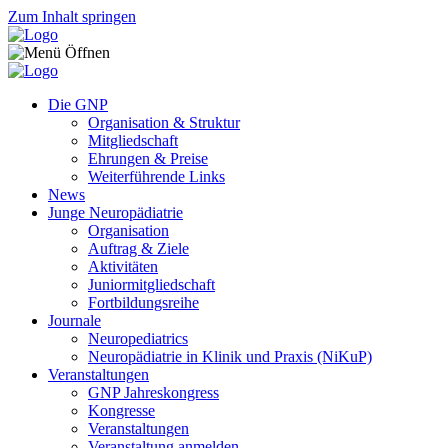
Zum Inhalt springen
Die GNP
Organisation & Struktur
Mitgliedschaft
Ehrungen & Preise
Weiterführende Links
News
Junge Neuropädiatrie
Organisation
Auftrag & Ziele
Aktivitäten
Juniormitgliedschaft
Fortbildungsreihe
Journale
Neuropediatrics
Neuropädiatrie in Klinik und Praxis (NiKuP)
Veranstaltungen
GNP Jahreskongress
Kongresse
Veranstaltungen
Veranstaltung anmelden