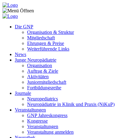
Zum Inhalt springen
Die GNP
Organisation & Struktur
Mitgliedschaft
Ehrungen & Preise
Weiterführende Links
News
Junge Neuropädiatrie
Organisation
Auftrag & Ziele
Aktivitäten
Juniormitgliedschaft
Fortbildungsreihe
Journale
Neuropediatrics
Neuropädiatrie in Klinik und Praxis (NiKuP)
Veranstaltungen
GNP Jahreskongress
Kongresse
Veranstaltungen
Veranstaltung anmelden
Neurothek