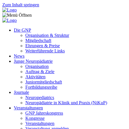
Zum Inhalt springen
Die GNP
Organisation & Struktur
Mitgliedschaft
Ehrungen & Preise
Weiterführende Links
News
Junge Neuropädiatrie
Organisation
Auftrag & Ziele
Aktivitäten
Juniormitgliedschaft
Fortbildungsreihe
Journale
Neuropediatrics
Neuropädiatrie in Klinik und Praxis (NiKuP)
Veranstaltungen
GNP Jahreskongress
Kongresse
Veranstaltungen
Veranstaltung anmelden