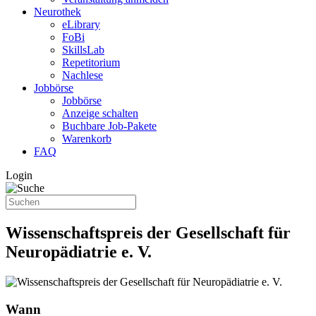
Neurothek
eLibrary
FoBi
SkillsLab
Repetitorium
Nachlese
Jobbörse
Jobbörse
Anzeige schalten
Buchbare Job-Pakete
Warenkorb
FAQ
Login
Wissenschaftspreis der Gesellschaft für
Neuropädiatrie e. V.
Wann