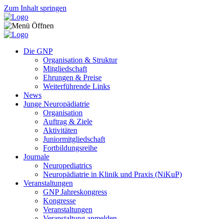
Zum Inhalt springen
Die GNP
Organisation & Struktur
Mitgliedschaft
Ehrungen & Preise
Weiterführende Links
News
Junge Neuropädiatrie
Organisation
Auftrag & Ziele
Aktivitäten
Juniormitgliedschaft
Fortbildungsreihe
Journale
Neuropediatrics
Neuropädiatrie in Klinik und Praxis (NiKuP)
Veranstaltungen
GNP Jahreskongress
Kongresse
Veranstaltungen
Veranstaltung anmelden