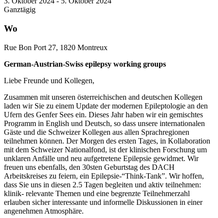
3. Oktober 2024 - 5. Oktober 2024
Ganztägig
Wo
Rue Bon Port 27, 1820 Montreux
German-Austrian-Swiss epilepsy working groups
Liebe Freunde und Kollegen,
Zusammen mit unseren österreichischen and deutschen Kollegen
laden wir Sie zu einem Update der modernen Epileptologie an den
Ufern des Genfer Sees ein. Dieses Jahr haben wir ein gemischtes
Programm in English und Deutsch, so dass unsere internationalen
Gäste und die Schweizer Kollegen aus allen Sprachregionen
teilnehmen können. Der Morgen des ersten Tages, in Kollaboration
mit dem Schweizer Nationalfond, ist der klinischen Forschung um
unklaren Anfälle und neu aufgetretene Epilepsie gewidmet. Wir
freuen uns ebenfalls, den 30sten Geburtstag des DACH
Arbeitskreises zu feiern, ein Epilepsie-“Think-Tank”. Wir hoffen,
dass Sie uns in diesen 2.5 Tagen begleiten und aktiv teilnehmen:
klinik- relevante Themen und eine begrenzte Teilnehmerzahl
erlauben sicher interessante und informelle Diskussionen in einer
angenehmen Atmosphäre.