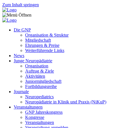
Zum Inhalt springen
Die GNP
Organisation & Struktur
Mitgliedschaft
Ehrungen & Preise
Weiterführende Links
News
Junge Neuropädiatrie
Organisation
Auftrag & Ziele
Aktivitäten
Juniormitgliedschaft
Fortbildungsreihe
Journale
Neuropediatrics
Neuropädiatrie in Klinik und Praxis (NiKuP)
Veranstaltungen
GNP Jahreskongress
Kongresse
Veranstaltungen
Veranstaltung anmelden