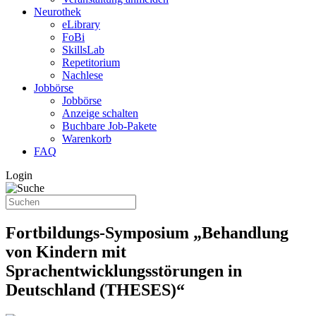
Neurothek
eLibrary
FoBi
SkillsLab
Repetitorium
Nachlese
Jobbörse
Jobbörse
Anzeige schalten
Buchbare Job-Pakete
Warenkorb
FAQ
Login
Fortbildungs-Symposium „Behandlung
von Kindern mit
Sprachentwicklungsstörungen in
Deutschland (THESES)“