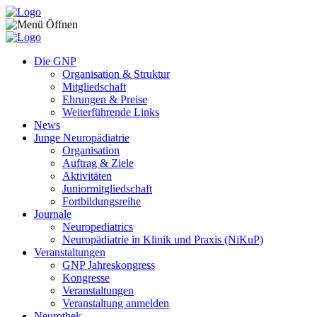
Zum Inhalt springen
Die GNP
Organisation & Struktur
Mitgliedschaft
Ehrungen & Preise
Weiterführende Links
News
Junge Neuropädiatrie
Organisation
Auftrag & Ziele
Aktivitäten
Juniormitgliedschaft
Fortbildungsreihe
Journale
Neuropediatrics
Neuropädiatrie in Klinik und Praxis (NiKuP)
Veranstaltungen
GNP Jahreskongress
Kongresse
Veranstaltungen
Veranstaltung anmelden
Neurothek