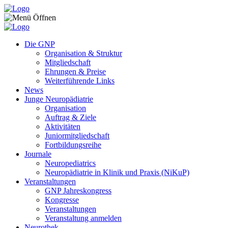
Zum Inhalt springen
Die GNP
Organisation & Struktur
Mitgliedschaft
Ehrungen & Preise
Weiterführende Links
News
Junge Neuropädiatrie
Organisation
Auftrag & Ziele
Aktivitäten
Juniormitgliedschaft
Fortbildungsreihe
Journale
Neuropediatrics
Neuropädiatrie in Klinik und Praxis (NiKuP)
Veranstaltungen
GNP Jahreskongress
Kongresse
Veranstaltungen
Veranstaltung anmelden
Neurothek