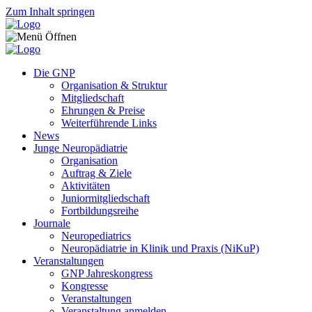
Zum Inhalt springen
Die GNP
Organisation & Struktur
Mitgliedschaft
Ehrungen & Preise
Weiterführende Links
News
Junge Neuropädiatrie
Organisation
Auftrag & Ziele
Aktivitäten
Juniormitgliedschaft
Fortbildungsreihe
Journale
Neuropediatrics
Neuropädiatrie in Klinik und Praxis (NiKuP)
Veranstaltungen
GNP Jahreskongress
Kongresse
Veranstaltungen
Veranstaltung anmelden