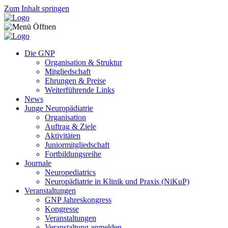
Zum Inhalt springen
Die GNP
Organisation & Struktur
Mitgliedschaft
Ehrungen & Preise
Weiterführende Links
News
Junge Neuropädiatrie
Organisation
Auftrag & Ziele
Aktivitäten
Juniormitgliedschaft
Fortbildungsreihe
Journale
Neuropediatrics
Neuropädiatrie in Klinik und Praxis (NiKuP)
Veranstaltungen
GNP Jahreskongress
Kongresse
Veranstaltungen
Veranstaltung anmelden