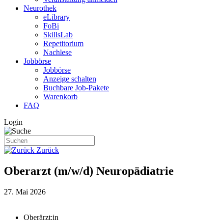
Neurothek
eLibrary
FoBi
SkillsLab
Repetitorium
Nachlese
Jobbörse
Jobbörse
Anzeige schalten
Buchbare Job-Pakete
Warenkorb
FAQ
Login
Zurück
Oberarzt (m/w/d) Neuropädiatrie
27. Mai 2026
Oberärzt:in