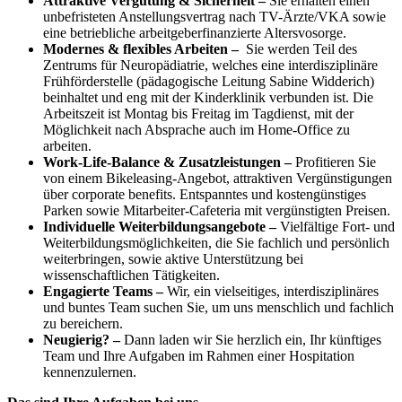
Attraktive Vergütung & Sicherheit –
Sie erhalten einen
unbefristeten Anstellungsvertrag nach TV-Ärzte/VKA sowie
eine betriebliche arbeitgeberfinanzierte Altersvosorge.
Modernes & flexibles Arbeiten –
Sie werden Teil des
Zentrums für Neuropädiatrie, welches eine interdisziplinäre
Frühförderstelle (pädagogische Leitung Sabine Widderich)
beinhaltet und eng mit der Kinderklinik verbunden ist. Die
Arbeitszeit ist Montag bis Freitag im Tagdienst, mit der
Möglichkeit nach Absprache auch im Home-Office zu
arbeiten.
Work-Life-Balance & Zusatzleistungen –
Profitieren Sie
von einem Bikeleasing-Angebot, attraktiven Vergünstigungen
über corporate benefits. Entspanntes und kostengünstiges
Parken sowie Mitarbeiter-Cafeteria mit vergünstigten Preisen.
Individuelle Weiterbildungsangebote –
Vielfältige Fort- und
Weiterbildungsmöglichkeiten, die Sie fachlich und persönlich
weiterbringen, sowie aktive Unterstützung bei
wissenschaftlichen Tätigkeiten.
Engagierte Teams –
Wir, ein vielseitiges, interdisziplinäres
und buntes Team suchen Sie, um uns menschlich und fachlich
zu bereichern.
Neugierig? –
Dann laden wir Sie herzlich ein, Ihr künftiges
Team und Ihre Aufgaben im Rahmen einer Hospitation
kennenzulernen.