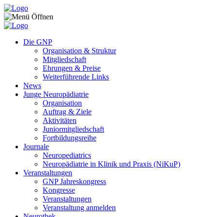
Zum Inhalt springen
Die GNP
Organisation & Struktur
Mitgliedschaft
Ehrungen & Preise
Weiterführende Links
News
Junge Neuropädiatrie
Organisation
Auftrag & Ziele
Aktivitäten
Juniormitgliedschaft
Fortbildungsreihe
Journale
Neuropediatrics
Neuropädiatrie in Klinik und Praxis (NiKuP)
Veranstaltungen
GNP Jahreskongress
Kongresse
Veranstaltungen
Veranstaltung anmelden
Neurothek