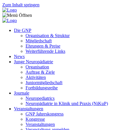
Zum Inhalt springen
Die GNP
Organisation & Struktur
Mitgliedschaft
Ehrungen & Preise
Weiterführende Links
News
Junge Neuropädiatrie
Organisation
Auftrag & Ziele
Aktivitäten
Juniormitgliedschaft
Fortbildungsreihe
Journale
Neuropediatrics
Neuropädiatrie in Klinik und Praxis (NiKuP)
Veranstaltungen
GNP Jahreskongress
Kongresse
Veranstaltungen
Veranstaltung anmelden