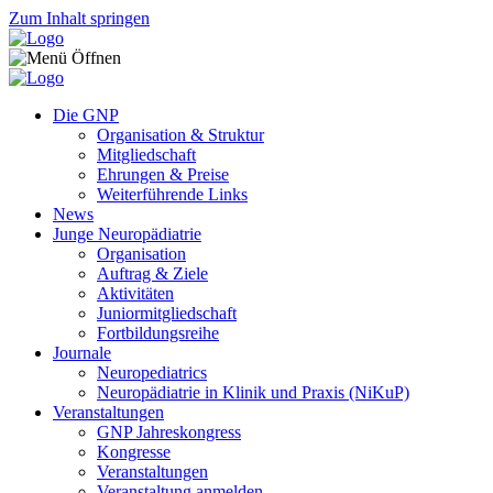
Zum Inhalt springen
Die GNP
Organisation & Struktur
Mitgliedschaft
Ehrungen & Preise
Weiterführende Links
News
Junge Neuropädiatrie
Organisation
Auftrag & Ziele
Aktivitäten
Juniormitgliedschaft
Fortbildungsreihe
Journale
Neuropediatrics
Neuropädiatrie in Klinik und Praxis (NiKuP)
Veranstaltungen
GNP Jahreskongress
Kongresse
Veranstaltungen
Veranstaltung anmelden