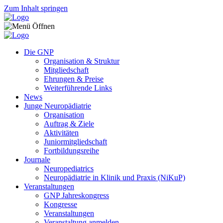
Zum Inhalt springen
Die GNP
Organisation & Struktur
Mitgliedschaft
Ehrungen & Preise
Weiterführende Links
News
Junge Neuropädiatrie
Organisation
Auftrag & Ziele
Aktivitäten
Juniormitgliedschaft
Fortbildungsreihe
Journale
Neuropediatrics
Neuropädiatrie in Klinik und Praxis (NiKuP)
Veranstaltungen
GNP Jahreskongress
Kongresse
Veranstaltungen
Veranstaltung anmelden