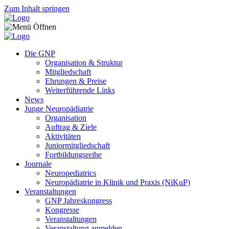
Zum Inhalt springen
Die GNP
Organisation & Struktur
Mitgliedschaft
Ehrungen & Preise
Weiterführende Links
News
Junge Neuropädiatrie
Organisation
Auftrag & Ziele
Aktivitäten
Juniormitgliedschaft
Fortbildungsreihe
Journale
Neuropediatrics
Neuropädiatrie in Klinik und Praxis (NiKuP)
Veranstaltungen
GNP Jahreskongress
Kongresse
Veranstaltungen
Veranstaltung anmelden