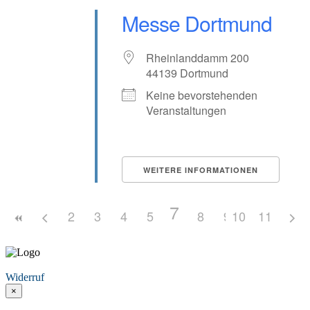
Messe Dortmund
Rheinlanddamm 200
44139 Dortmund
Keine bevorstehenden
Veranstaltungen
WEITERE INFORMATIONEN
7
2
3
4
5
6
8
9
10
11
Vertrag widerrufen
Widerruf
×