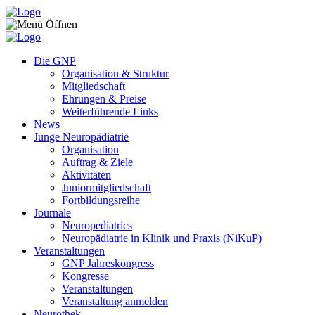
Zum Inhalt springen
Die GNP
Organisation & Struktur
Mitgliedschaft
Ehrungen & Preise
Weiterführende Links
News
Junge Neuropädiatrie
Organisation
Auftrag & Ziele
Aktivitäten
Juniormitgliedschaft
Fortbildungsreihe
Journale
Neuropediatrics
Neuropädiatrie in Klinik und Praxis (NiKuP)
Veranstaltungen
GNP Jahreskongress
Kongresse
Veranstaltungen
Veranstaltung anmelden
Neurothek