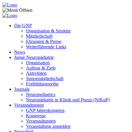
Zum Inhalt springen
Die GNP
Organisation & Struktur
Mitgliedschaft
Ehrungen & Preise
Weiterführende Links
News
Junge Neuropädiatrie
Organisation
Auftrag & Ziele
Aktivitäten
Juniormitgliedschaft
Fortbildungsreihe
Journale
Neuropediatrics
Neuropädiatrie in Klinik und Praxis (NiKuP)
Veranstaltungen
GNP Jahreskongress
Kongresse
Veranstaltungen
Veranstaltung anmelden
Neurothek