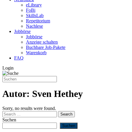
eLibrary
FoBi
SkillsLab
Repetitorium
Nachlese
Jobbörse
Jobbörse
Anzeige schalten
Buchbare Job-Pakete
Warenkorb
FAQ
Login
Autor:
Sven Hethey
Sorry, no results were found.
Search for:
Search
Suchen
Suchen