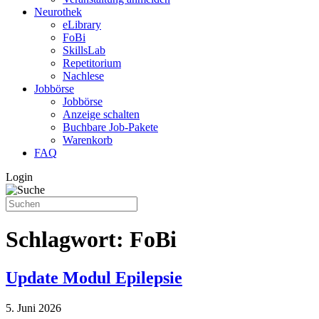
Neurothek
eLibrary
FoBi
SkillsLab
Repetitorium
Nachlese
Jobbörse
Jobbörse
Anzeige schalten
Buchbare Job-Pakete
Warenkorb
FAQ
Login
Schlagwort:
FoBi
Update Modul Epilepsie
5. Juni 2026