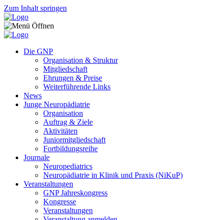
Zum Inhalt springen
Die GNP
Organisation & Struktur
Mitgliedschaft
Ehrungen & Preise
Weiterführende Links
News
Junge Neuropädiatrie
Organisation
Auftrag & Ziele
Aktivitäten
Juniormitgliedschaft
Fortbildungsreihe
Journale
Neuropediatrics
Neuropädiatrie in Klinik und Praxis (NiKuP)
Veranstaltungen
GNP Jahreskongress
Kongresse
Veranstaltungen
Veranstaltung anmelden