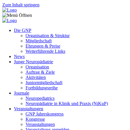
Zum Inhalt springen
Die GNP
Organisation & Struktur
Mitgliedschaft
Ehrungen & Preise
Weiterführende Links
News
Junge Neuropädiatrie
Organisation
Auftrag & Ziele
Aktivitäten
Juniormitgliedschaft
Fortbildungsreihe
Journale
Neuropediatrics
Neuropädiatrie in Klinik und Praxis (NiKuP)
Veranstaltungen
GNP Jahreskongress
Kongresse
Veranstaltungen
Veranstaltung anmelden